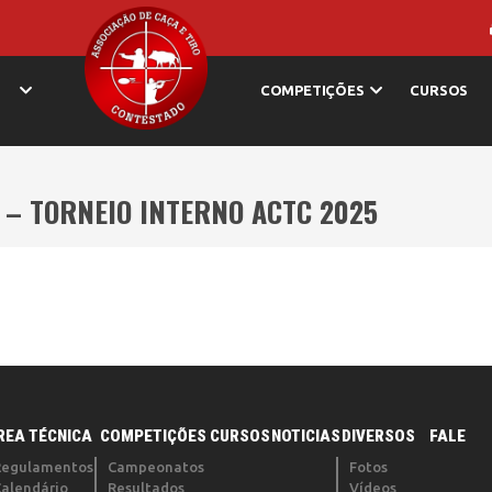
COMPETIÇÕES
CURSOS
 – TORNEIO INTERNO ACTC 2025
REA TÉCNICA
COMPETIÇÕES
CURSOS
NOTICIAS
DIVERSOS
FALE
Regulamentos
Campeonatos
Fotos
Calendário
Resultados
Vídeos