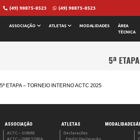
(49) 98875-8523
(49) 98875-8523
ASSOCIAÇÃO
ATLETAS
MODALIDADES
ÁREA
TÉCNICA
5ª ETAPA
5ª ETAPA – TORNEIO INTERNO ACTC 2025
ASSOCIAÇÃO
ATLETAS
MODALIDADES
Á
ACTC – SOBRE
Declarações
ACTC – DIRETORIA
Emitir Declaração