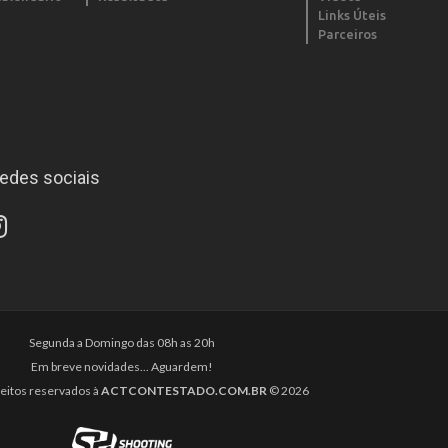
Links Úteis
Parceiros
edes sociais
Segunda a Domingo das 08h as 20h
Em breve novidades... Aguardem!
reitos reservados à
ACTCONTESTADO.COM.BR
© 2026